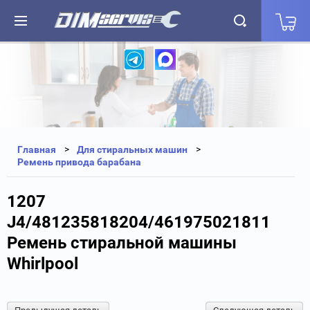
+7(812) 323-87-27
+7(812) 327-25-35
Главная
Для стиральных машин
Ремень привода барабана
1207
J4/481235818204/461975021811
Ремень стиральной машины
Whirlpool