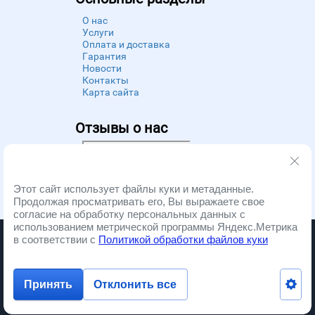
О нас
Услуги
Оплата и доставка
Гарантия
Новости
Контакты
Карта сайта
Отзывы о нас
Powered by
Zoon
Этот сайт использует файлы куки и метаданные.
Продолжая просматривать его, Вы выражаете свое
согласие на обработку персональных данных с
использованием метрической программы Яндекс.Метрика
Запчасти и ремонт бытовой техники. Copyright © 2012 - 2026
в соответствии с
Политикой обработки файлов куки
Принять
Отклонить все
- megagroup.ru
Разработка сайта