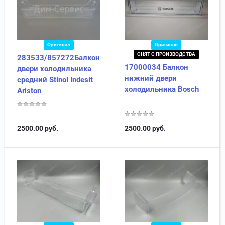
Оригинал
Оригинал
СНЯТ С ПРОИЗВОДСТВА
283533/857272Балкон
17000034 Балкон
двери холодильника
нижний двери
средний Stinol Indesit
холодильника Bosch
Ariston
2500.00
руб.
2500.00
руб.