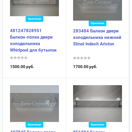
Оригинал
Оригинал
481247828951
283484 Балкон двери
Балкон-полка двери
холодильника нижний
холодильника
Stinol Indesit Ariston
Whirlpool для бутылок
1500.00
руб.
1700.00
руб.
Оригинал
Оригинал