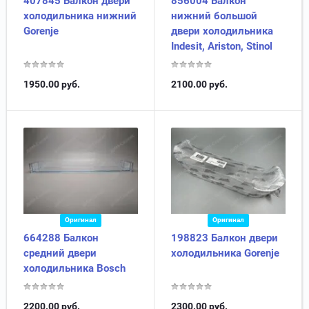
407845 Балкон двери
856004 Балкон
холодильника нижний
нижний большой
Gorenje
двери холодильника
Indesit, Ariston, Stinol
1950.00
руб.
2100.00
руб.
Оригинал
Оригинал
664288 Балкон
198823 Балкон двери
средний двери
холодильника Gorenje
холодильника Bosch
2200.00
руб.
2300.00
руб.