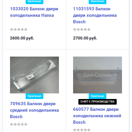
Оригинал
Оригинал
1033020 Балкон двери
11031593 Балкон
холодильника Hansa
двери холодильника
Bosch
2600.00
руб.
2700.00
руб.
Оригинал
Оригинал
СНЯТ С ПРОИЗВОДСТВА
709635 Балкон двери
660577 Балкон двери
средний холодильника
холодильника нижний
Bosch
Bosch