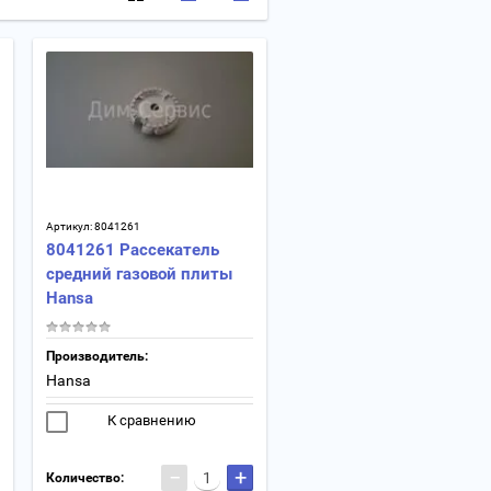
Артикул:
8041261
8041261 Рассекатель
средний газовой плиты
Hansa
Производитель:
Hansa
К сравнению
−
+
Количество: