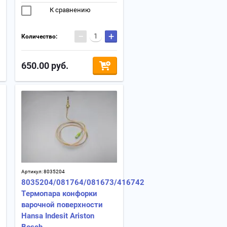
К сравнению
−
+
Количество:
650.00
руб.
Артикул:
8035204
8035204/081764/081673/416742
Термопара конфорки
варочной поверхности
Hansa Indesit Ariston