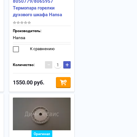
8050779/8065957
Термопара горелки
духового шкафа Hansa
Производитель:
Hansa
К сравнению
−
+
Количество:
1550.00
руб.
Оригинал