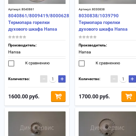
Артикул:
8040861
Артикул:
8030838
8040861/8009419/8000628
8030838/1039790
Термопара горелки
Термопара горелки
духового шкафа Hansa
духового шкафа Hansa
Производитель:
Производитель:
Hansa
Hansa
К сравнению
К сравнению
−
+
−
+
Количество:
Количество:
1600.00
руб.
1700.00
руб.