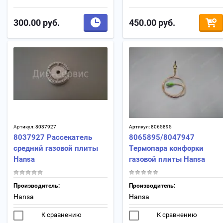
300.00
руб.
450.00
руб.
Артикул:
8037927
Артикул:
8065895
8037927 Рассекатель
8065895/8047947
средний газовой плиты
Термопара конфорки
Hansa
газовой плиты Hansa
Производитель:
Производитель:
Hansa
Hansa
К сравнению
К сравнению