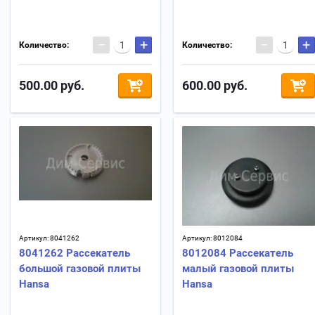
−
+
−
+
Количество:
Количество:
500.00
руб.
600.00
руб.
Артикул:
8041262
Артикул:
8012084
8041262 Рассекатель
8012084 Рассекатель
большой газовой плиты
малый газовой плиты
Hansa
Hansa