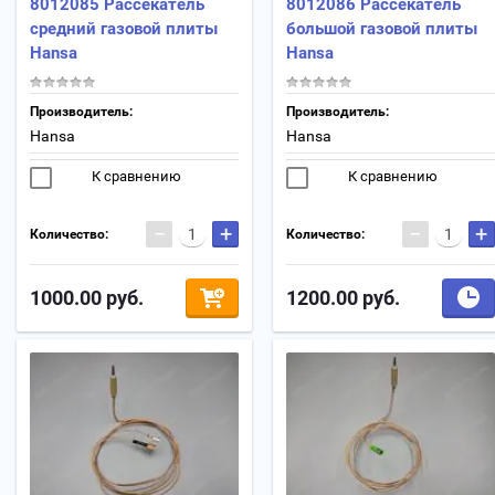
8012085 Рассекатель
8012086 Рассекатель
средний газовой плиты
большой газовой плиты
Hansa
Hansa
Производитель:
Производитель:
Hansa
Hansa
К сравнению
К сравнению
−
+
−
+
Количество:
Количество:
1000.00
руб.
1200.00
руб.