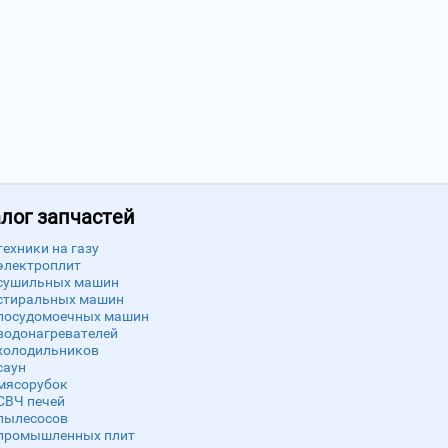
лог запчастей
техники на газу
электроплит
сушильных машин
стиральных машин
посудомоечных машин
водонагревателей
холодильников
саун
мясорубок
СВЧ печей
пылесосов
промышленных плит