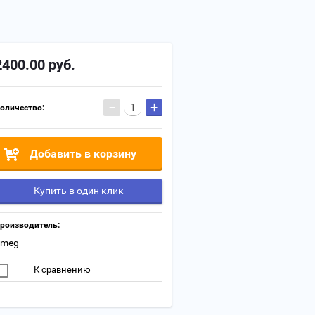
2400.00
руб.
−
+
оличество:
Добавить в корзину
Купить в один клик
роизводитель:
Smeg
К сравнению