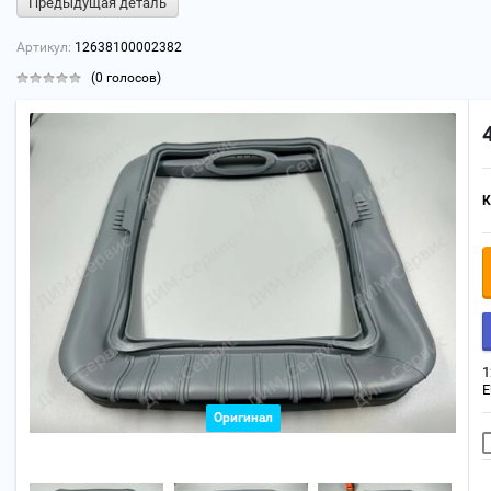
Предыдущая деталь
Артикул:
12638100002382
(0 голосов)
К
1
E
Оригинал