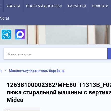
С
УСЛУГИ
ОПЛАТА И ДОСТАВКА
ГАРАНТИЯ
НОВОСТИ
АКТЫ
н
Манжеты/уплотнитель барабана
12638100002382/MFE80-T1313B_F0
люка стиральной машины с вертика
Midea