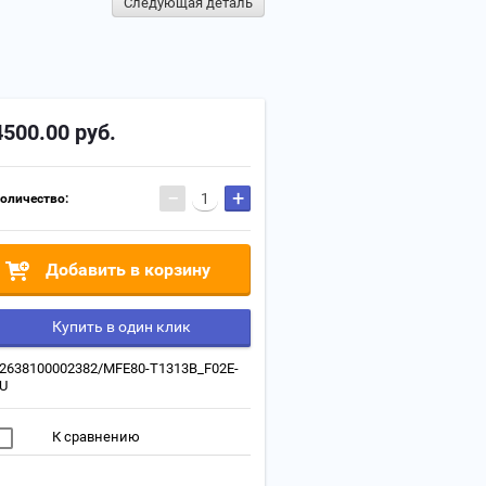
Следующая деталь
4500.00
руб.
−
+
оличество:
Добавить в корзину
Купить в один клик
2638100002382/MFE80-T1313B_F02E-
U
К сравнению