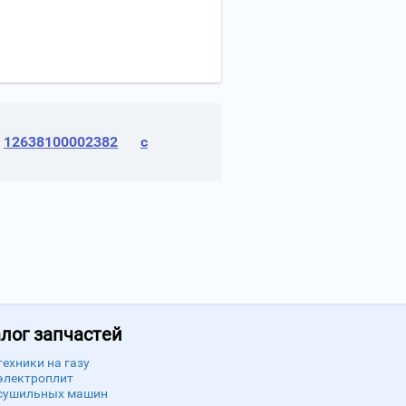
12638100002382
с
лог запчастей
техники на газу
электроплит
сушильных машин